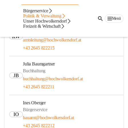
Mitarbeiter
Bürgerservice
Politik & Verwaltung
Menü
Unser Hochwolkersdorf
Mag. (FH) Robert Wiedner
Freizeit & Wirtschaft
Amtsleiter
RW
amtsleitung@hochwolkersdorf.at
+43 2645 822215
Julia Baumgartner
Buchhaltung
JB
buchhaltung@hochwolkersdorf.at
+43 2645 822211
Ines Oberger
Bürgerservice
IO
bauamt@hochwolkersdorf.at
+43 2645 822212