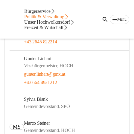
Gemeinderat
Bürgerservice
Politik & Verwaltung
Menü
Unser Hochwolkersdorf
Bianca Fürst, MA
Freizeit & Wirtschaft
Bürgermeisterin, HOCH
+43 2645 822214
Gunter Linhart
Vizebürgermeister, HOCH
gunter.linhart@gmx.at
+43 664 4921212
Sylvia Blank
Gemeindevorstand, SPÖ
Marco Steiner
MS
Gemeindevorstand, HOCH