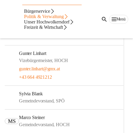
Gemeinderat
Bürgerservice
Politik & Verwaltung
Menü
Bianca Fürst, MA
Unser Hochwolkersdorf
Freizeit & Wirtschaft
Bürgermeisterin, HOCH
+43 2645 822214
Gunter Linhart
Vizebürgermeister, HOCH
gunter.linhart@gmx.at
+43 664 4921212
Sylvia Blank
Gemeindevorstand, SPÖ
Marco Steiner
MS
Gemeindevorstand, HOCH