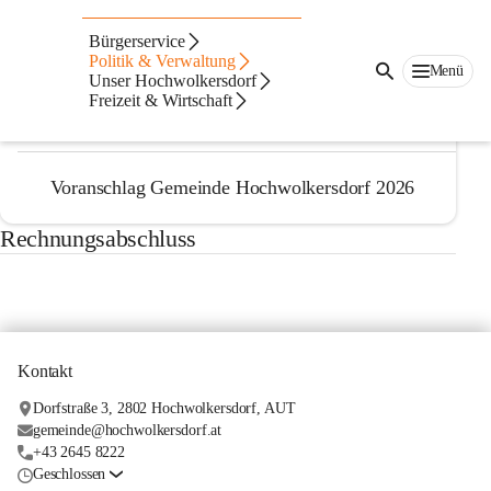
Öffentlicher Haushalt
Bürgerservice
Voranschlag
Politik & Verwaltung
Menü
Unser Hochwolkersdorf
Freizeit & Wirtschaft
Voranschlag Gemeinde Hochwolkersdorf 2025
Voranschlag Gemeinde Hochwolkersdorf 2026
Rechnungsabschluss
Kontakt
Dorfstraße 3, 2802 Hochwolkersdorf, AUT
gemeinde@hochwolkersdorf.at
+43 2645 8222
Geschlossen